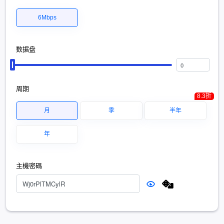
6Mbps
数据盘
周期
8.3折
月
季
半年
年
主機密碼