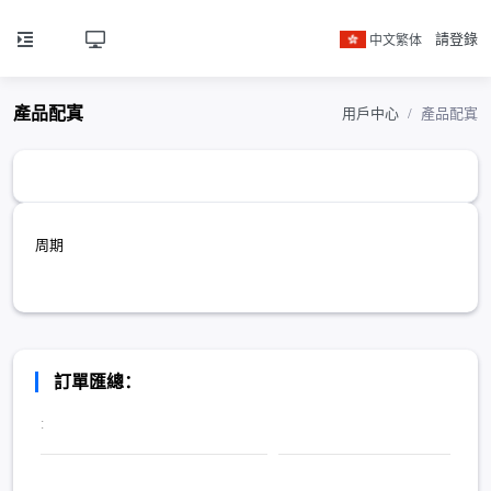
中文繁体
請登錄
產品配寘
用戶中心
產品配寘
周期
訂單匯總：
: