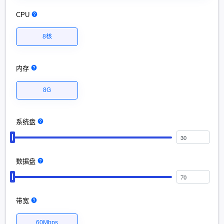
CPU
8核
内存
8G
系统盘
数据盘
带宽
60Mbps