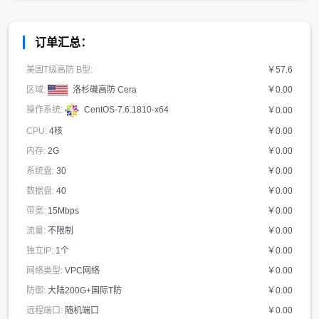
订单汇总：
美国T级高防 B型:
￥57.6
区域:
洛杉磯高防 Cera
￥0.00
操作系统:
CentOS-7.6.1810-x64
￥0.00
CPU:
4核
￥0.00
内存:
2G
￥0.00
系统盘:
30
￥0.00
数据盘:
40
￥0.00
带宽:
15Mbps
￥0.00
流量:
不限制
￥0.00
独立IP:
1个
￥0.00
网络类型:
VPC网络
￥0.00
防御:
大陆200G+国际T防
￥0.00
远程端口:
随机端口
￥0.00