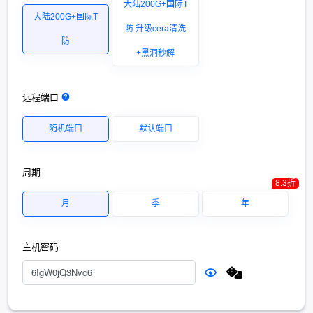
大陆200G+国际T
大陆200G+国际T
防 升级cera清洗
防
+黑洞秒解
远程端口
随机端口
默认端口
周期
8.3折
月
季
年
主机密码