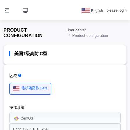
English
please login
PRODUCT
User center
CONFIGURATION
Product configuration
美国T级高防 C型
区域
洛杉磯高防 Cera
操作系统
CentOS
CentOS-7.6.1810-x64