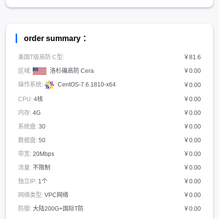
order summary ：
美国T级高防 C型:
￥81.6
区域:
洛杉磯高防 Cera
￥0.00
操作系统:
CentOS-7.6.1810-x64
￥0.00
CPU:
4核
￥0.00
内存:
4G
￥0.00
系统盘:
30
￥0.00
数据盘:
50
￥0.00
带宽:
20Mbps
￥0.00
流量:
不限制
￥0.00
独立IP:
1个
￥0.00
网络类型:
VPC网络
￥0.00
防御:
大陆200G+国际T防
￥0.00