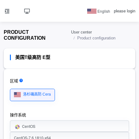
English
please login
PRODUCT
User center
CONFIGURATION
Product configuration
美国T级高防 E型
区域
洛杉磯高防 Cera
操作系统
CentOS
CentOS-7.6.1810-x64