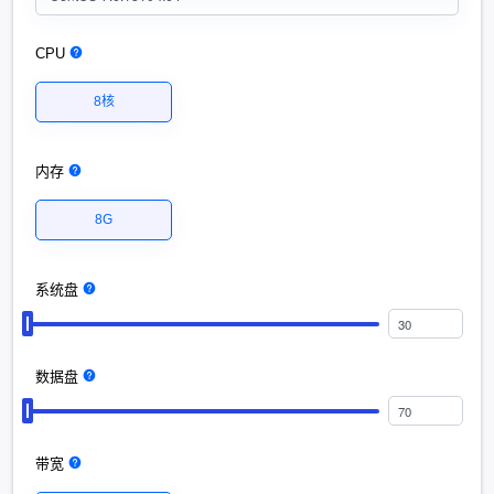
CPU
8核
内存
8G
系统盘
数据盘
带宽