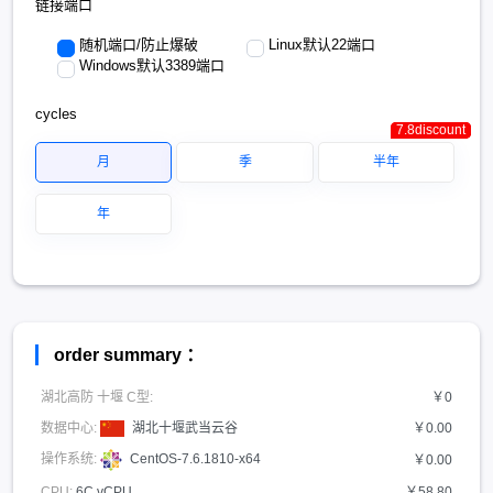
链接端口
随机端口/防止爆破
Linux默认22端口
Windows默认3389端口
cycles
7.8discount
7.8discount
7.8discount
月
季
半年
年
order summary ：
湖北高防 十堰 C型:
￥0
数据中心:
湖北十堰武当云谷
￥0.00
操作系统:
CentOS-7.6.1810-x64
￥0.00
CPU:
6C vCPU
￥58.80