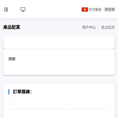
中文繁体
請登錄
產品配寘
用戶中心
產品配寘
周期
訂單匯總：
: