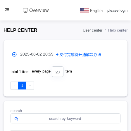
Overview
English
please login
HELP CENTER
User center
Help center
2025-08-02 20:59
支付完成待开通解决办法
20
every page
item
total 1 item
«
1
»
search