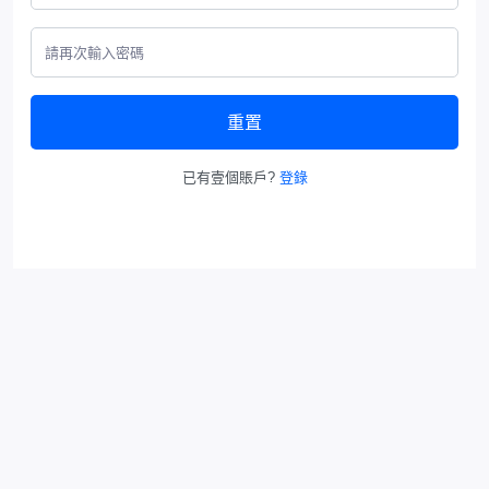
重置
已有壹個賬戶?
登錄