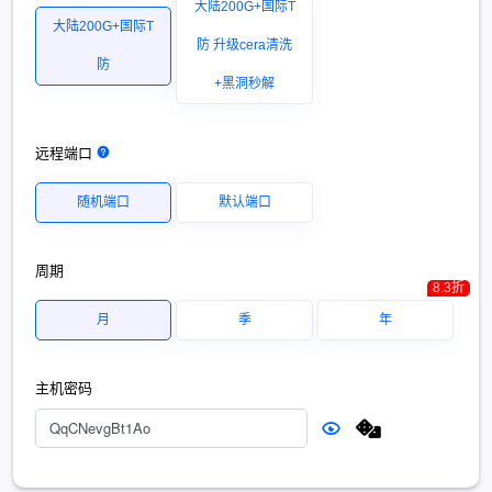
大陆200G+国际T
大陆200G+国际T
防 升级cera清洗
防
+黑洞秒解
远程端口
随机端口
默认端口
周期
8.3折
月
季
年
主机密码