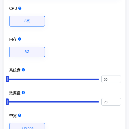
CPU
8核
内存
8G
系统盘
数据盘
带宽
30Mbps