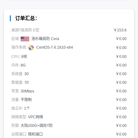
订单汇总：
美国T级高防 E型:
￥153.6
区域:
洛杉磯高防 Cera
￥0.00
操作系统:
CentOS-7.6.1810-x64
￥0.00
CPU:
8核
￥0.00
内存:
8G
￥0.00
系统盘:
30
￥0.00
数据盘:
70
￥0.00
带宽:
30Mbps
￥0.00
流量:
不限制
￥0.00
独立IP:
1个
￥0.00
网络类型:
VPC网络
￥0.00
防御:
大陆200G+国际T防
￥0.00
远程端口:
随机端口
￥0.00