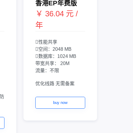
香港EP年费版
￥ 36.04 元 /
年
性能共享
空间：
2048 MB
数据库：
1024 MB
带宽共享：
20M
流量：
不限
优化线路
无需备案
防
buy now